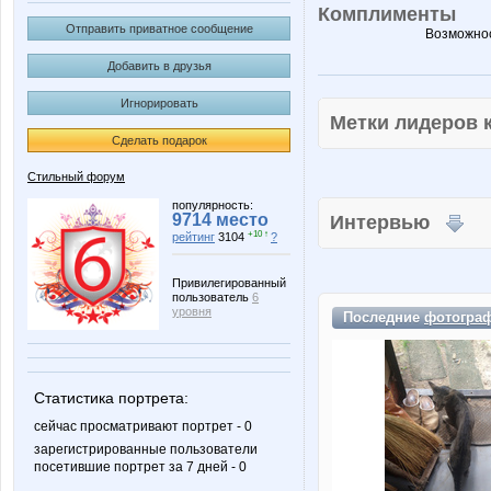
Комплименты
Отправить приватное сообщение
Возможнос
Добавить в друзья
Игнорировать
Метки лидеров
Сделать подарок
Стильный форум
популярность:
9714 место
Интервью
+10 ↑
рейтинг
3104
?
Привилегированный
пользователь
6
уровня
Последние
фотогра
Статистика портрета:
сейчас просматривают портрет - 0
зарегистрированные пользователи
посетившие портрет за 7 дней - 0